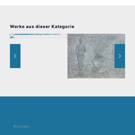
Werke aus dieser Kategorie
Kopf Angelika L.
Atelierszene
Lie
Kontakt