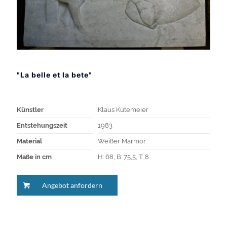
"La belle et la bete"
Künstler
Klaus Kütemeier
Entstehungszeit
1983
Material
Weißer Marmor
Maße in cm
H: 68, B: 75,5, T: 8
Angebot anfordern