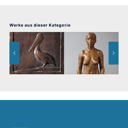
Werke aus dieser Kategorie
Pelikan
Stehende weibliche Figur, Gitta
Sit